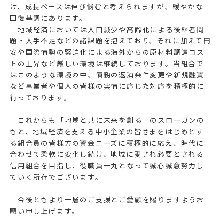
け、成長ペースは伸び悩むと考えられますが、緩やかな
回復基調にあります。
地域経済においては人口減少や高齢化による後継者問
題・人手不足などの諸課題を抱えており、それに加えて円
安や国際情勢の緊迫化による海外からの原材料調達コス
トの上昇など厳しい環境は継続しております。当組合で
はこのような環境の中、債務の返済条件変更や新規融資
など事業者や個人の皆様の実情に応じた対応を積極的に
行っております。
これからも「地域と共に未来を創る」のスローガンの
もと、地域経済を支える中小企業の皆さまをはじめとす
る組合員の皆様方の資金ニーズに積極的に応え、時代に
合わせて柔軟に変化し続け、地域に愛され必要とされる
信用組合を目指し、役職員一丸となって誠心誠意努力し
ていく所存でございます。
今後ともより一層のご支援とご愛顧を賜りますようお
願い申し上げます。