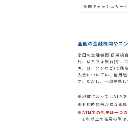
〒963-0204
全国キャッシュサー
郡山市土瓜一丁目63番地
地図で見る
電話番号
024-961-1677
全国の金融機関やコン
ATMあり
駐車場あり
全国の金融機関(信用組
行、ゆうちょ銀行)や、
キ、ローソンなど)で残
入金については、信用組
す。ただし、一部提携し
※地域によってはATM
※利用時間帯が異なる場
※ATMでの払戻は一つ
それ以上の払戻の際は