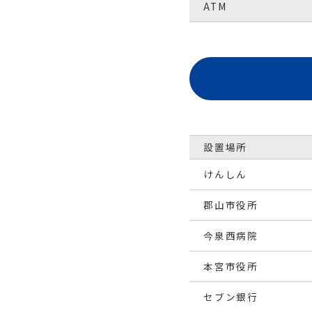
富久山支店
（店舗番号：014）
ATM
0248-22-1235
ATMあり
駐車場あり
所在地
ATMあり
駐車場あり
〒963-8071
郡山市富久山町久保田字
久保田165番5
地図で見る
電話番号
設置場所
024-923-4963
けんしん
ATMあり
駐車場あり
郡山市役所
今泉西病院
コスモス通り支店
（店舗番号：
本宮市役所
セブン銀行
所在地