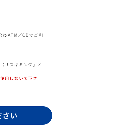
後ATM／CDでご利
り（「スキミング」と
は使用しないで下さ
ださい