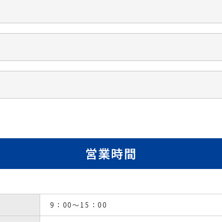
電話番号
024-544-2318
安積支店
（店舗番号：0
ATMあり
駐車場あり
石川支店（須賀川支
所在地
〒963-0107
所在地
郡山市安積二丁目160番
〒962-0842
地
須賀川市宮先町94番地
地図で見る
地図で見る
電話番号
電話番号
営業時間
024-945-0691
0247-26-2325
ATMあり
駐車場あり
ATMあり
駐車場あり
9：00～15：00