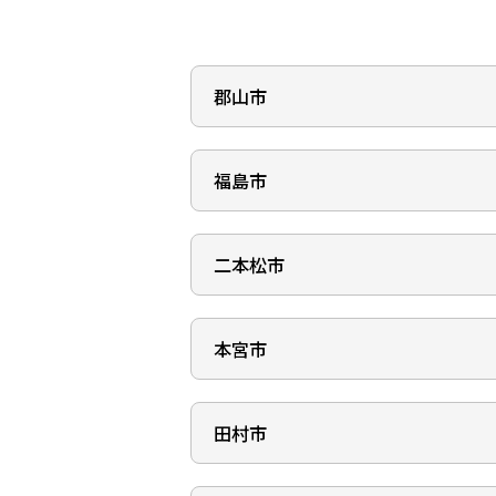
郡山市
福島市
本店営業部
（店舗番号：001）
所在地
二本松市
松川支店
〒963-8877
（店舗番号：012）
郡山市堂前町7番7号
所在地
地図で見る
本宮市
二本松支店
〒960-1241
（店舗番号：009）
福島市松川町字鼓ヶ岡34
電話番号
番地の1
024-991-1840
所在地
田村市
本宮支店
〒964-0906
（店舗番号：010）
地図で見る
二本松市若宮一丁目350
ATMあり
駐車場あり