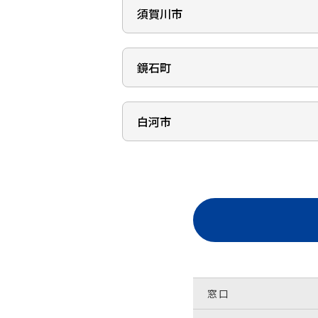
番地
電話番号
所在地
須賀川市
常葉支店
024-567-2349
〒969-1126
（店舗番号：013）
地図で見る
本宮市本宮字馬場27番地
桜通支店
9
（店舗番号：003）
電話番号
所在地
ATMあり
駐車場あり
鏡石町
須賀川支店
0243-22-3511
〒963-4602
（店舗番号：008）
地図で見る
所在地
田村市常葉町常葉字中町
〒963-8015
60番地1
電話番号
所在地
ATMあり
駐車場あり
白河市
郡山市細沼町10番11号
鏡石支店
0243-34-2156
〒962-0842
（店舗番号：016）
地図で見る
須賀川市宮先町94番地
地図で見る
電話番号
所在地
ATMあり
駐車場あり
地図で見る
白河支店
電話番号
0247-77-2240
〒969-0401
（店舗番号：007）
024-932-1702
岩瀬郡鏡石町不時沼226
電話番号
番地
0248-75-4115
所在地
ATMあり
駐車場あり
〒961-0951
ATMあり
駐車場あり
地図で見る
白河市中町19番3
ATMあり
駐車場あり
電話番号
地図で見る
0248-62-3335
窓口
電話番号