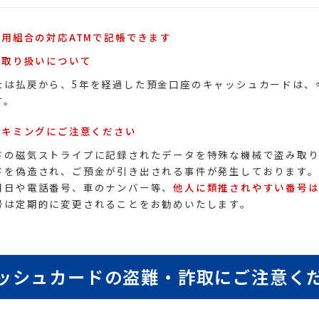
用組合の対応ATMで記帳できます
お取り扱いについて
たは払戻から、5年を経過した預金口座のキャッシュカードは、今
す。
スキミングにご注意ください
ドの磁気ストライプに記録されたデータを特殊な機械で盗み取
ドを偽造され、ご預金が引き出される事件が発生しております。
月日や電話番号、車のナンバー等、
他人に類推されやすい番号
号は定期的に変更されることをお勧めいたします。
ッシュカードの盗難・詐取にご注意く