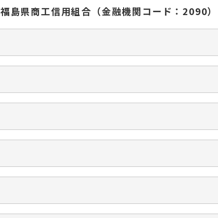
福島県商工信用組合（金融機関コード：2090）
朝日支店（本店営業
所在地
南福島支店
〒963-8877
（店舗番号：
郡山市堂前町7番7号
所在地
地図で見る
〒960-8151
福島市太平寺字町の内3番
電話番号
1
024-938-7200
地図で見る
ATMあり
駐車場あり